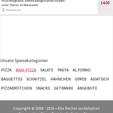
Pizza Margherita, weitere Beläge wählen Sie bitte
14.00
unter "Extras" im Warenkorb
Produktinfo
Unsere Speisekategorien:
PIZZA
MAXI-PIZZA
SALATE
PASTA
AL FORNO
BAGUETTES
SCHNITZEL
HÄHNCHEN
GYROS
ASIATISCH
PIZZABRÖTCHEN
SNACKS
GETRÄNKE
ANGEBOTE
Copyright © 2008 - 2026 • Alle Rechte vorbehalten