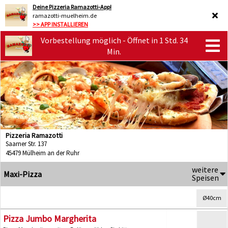
Deine Pizzeria Ramazotti-App!
ramazotti-muelheim.de
>> APP INSTALLIEREN
Vorbestellung möglich - Öffnet in 1 Std. 34
Min.
Pizzeria Ramazotti
Saarner Str. 137
45479 Mülheim an der Ruhr
weitere
Maxi-Pizza
Speisen
Ø40cm
Pizza Jumbo Margherita