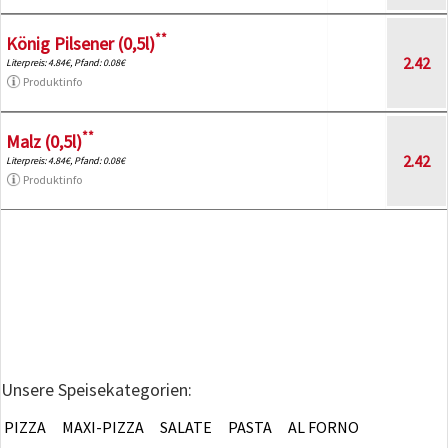
**
König Pilsener (0,5l)
2.42
Literpreis: 4.84€, Pfand: 0.08€
Produktinfo
**
Malz (0,5l)
2.42
Literpreis: 4.84€, Pfand: 0.08€
Produktinfo
Unsere Speisekategorien:
PIZZA
MAXI-PIZZA
SALATE
PASTA
AL FORNO