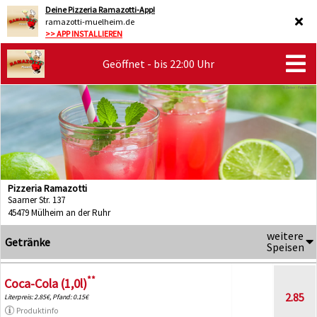
Deine Pizzeria Ramazotti-App!
ramazotti-muelheim.de
>> APP INSTALLIEREN
Geöffnet - bis 22:00 Uhr
Pizzeria Ramazotti
Saarner Str. 137
45479 Mülheim an der Ruhr
weitere
Getränke
Speisen
**
Coca-Cola (1,0l)
2.85
Literpreis: 2.85€, Pfand: 0.15€
Produktinfo