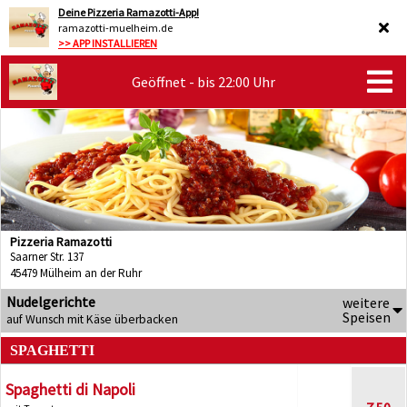
Deine Pizzeria Ramazotti-App!
ramazotti-muelheim.de
>> APP INSTALLIEREN
Geöffnet - bis 22:00 Uhr
Pizzeria Ramazotti
Saarner Str. 137
45479 Mülheim an der Ruhr
Nudelgerichte
weitere
Speisen
auf Wunsch mit Käse überbacken
SPAGHETTI
Spaghetti di Napoli