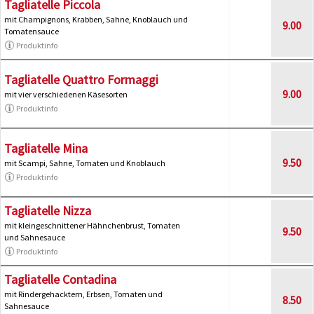
Tagliatelle Piccola
mit Champignons, Krabben, Sahne, Knoblauch und
9.00
Tomatensauce
Produktinfo
Tagliatelle Quattro Formaggi
9.00
mit vier verschiedenen Käsesorten
Produktinfo
Tagliatelle Mina
9.50
mit Scampi, Sahne, Tomaten und Knoblauch
Produktinfo
Tagliatelle Nizza
mit kleingeschnittener Hähnchenbrust, Tomaten
9.50
und Sahnesauce
Produktinfo
Tagliatelle Contadina
mit Rindergehacktem, Erbsen, Tomaten und
8.50
Sahnesauce