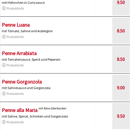
9.50
mit Hähnchen in Currysauce
Produktinfo
Penne Luana
8.50
mit Tomate, Sahne und Aubergine
Produktinfo
Penne Arrabiata
8.50
mit Tomatensauce, Speck und Peperoni
Produktinfo
Penne Gorgonzola
9.00
mit Sahnesauce und Gorgonzola
Produktinfo
mit Käse überbacken
Penne alla Maria
9.50
mit Sahne, Spinat, Schinken und Gorgonzola
Produktinfo