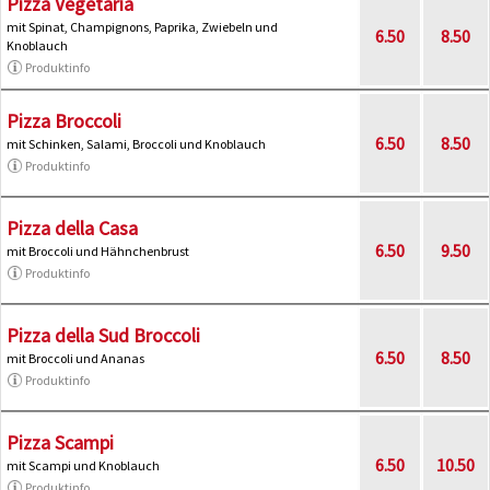
Pizza Vegetaria
mit Spinat, Champignons, Paprika, Zwiebeln und
6.50
8.50
Knoblauch
Produktinfo
Pizza Broccoli
6.50
8.50
mit Schinken, Salami, Broccoli und Knoblauch
Produktinfo
Pizza della Casa
6.50
9.50
mit Broccoli und Hähnchenbrust
Produktinfo
Pizza della Sud Broccoli
6.50
8.50
mit Broccoli und Ananas
Produktinfo
Pizza Scampi
6.50
10.50
mit Scampi und Knoblauch
Produktinfo