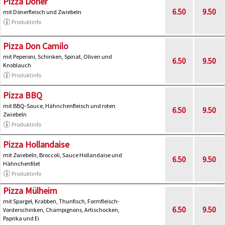
Pizza Döner
6.50
9.50
mit Dönerfleisch und Zwiebeln
Produktinfo
Pizza Don Camilo
mit Peperoni, Schinken, Spinat, Oliven und
6.50
9.50
Knoblauch
Produktinfo
Pizza BBQ
mit BBQ-Sauce, Hähnchenfleisch und roten
6.50
9.50
Zwiebeln
Produktinfo
Pizza Hollandaise
mit Zwiebeln, Broccoli, Sauce Hollandaise und
6.50
9.50
Hähnchenfilet
Produktinfo
Pizza Mülheim
mit Spargel, Krabben, Thunfisch, Formfleisch-
6.50
9.50
Vorderschinken, Champignons, Artischocken,
Paprika und Ei