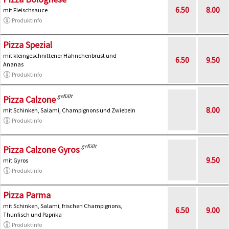
6.50
8.00
mit Fleischsauce
Produktinfo
Pizza Spezial
mit kleingeschnittener Hähnchenbrust und
6.50
9.50
Ananas
Produktinfo
gefüllt
Pizza Calzone
8.00
mit Schinken, Salami, Champignons und Zwiebeln
Produktinfo
gefüllt
Pizza Calzone Gyros
9.50
mit Gyros
Produktinfo
Pizza Parma
mit Schinken, Salami, frischen Champignons,
6.50
9.00
Thunfisch und Paprika
Produktinfo