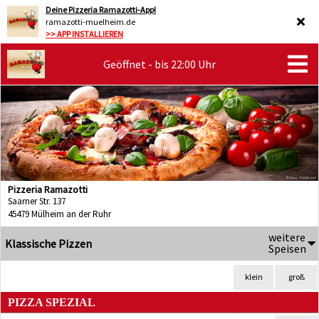
Deine Pizzeria Ramazotti-App!
ramazotti-muelheim.de
>> APP INSTALLIEREN
Geöffnet - bis 22:00 Uhr
Pizzeria Ramazotti
Saarner Str. 137
45479 Mülheim an der Ruhr
weitere
Klassische Pizzen
Speisen
klein
groß
PIZZA SPEZIAL