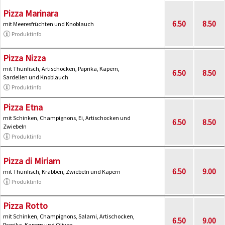
Pizza Marinara
6.50
8.50
mit Meeresfrüchten und Knoblauch
Produktinfo
Pizza Nizza
mit Thunfisch, Artischocken, Paprika, Kapern,
6.50
8.50
Sardellen und Knoblauch
Produktinfo
Pizza Etna
mit Schinken, Champignons, Ei, Artischocken und
6.50
8.50
Zwiebeln
Produktinfo
Pizza di Miriam
6.50
9.00
mit Thunfisch, Krabben, Zwiebeln und Kapern
Produktinfo
Pizza Rotto
mit Schinken, Champignons, Salami, Artischocken,
6.50
9.00
Paprika, Kapern und Oliven