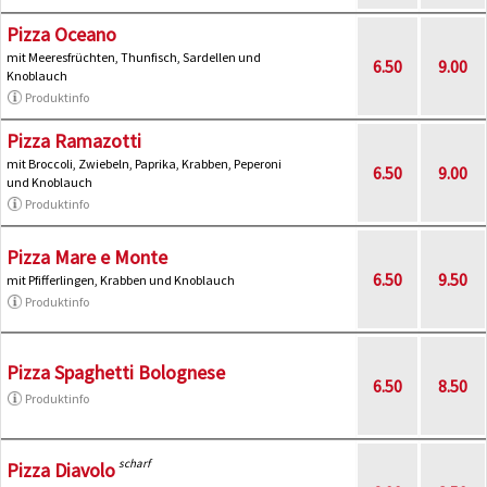
Pizza Oceano
mit Meeresfrüchten, Thunfisch, Sardellen und
6.50
9.00
Knoblauch
Produktinfo
Pizza Ramazotti
mit Broccoli, Zwiebeln, Paprika, Krabben, Peperoni
6.50
9.00
und Knoblauch
Produktinfo
Pizza Mare e Monte
6.50
9.50
mit Pfifferlingen, Krabben und Knoblauch
Produktinfo
Pizza Spaghetti Bolognese
6.50
8.50
Produktinfo
scharf
Pizza Diavolo